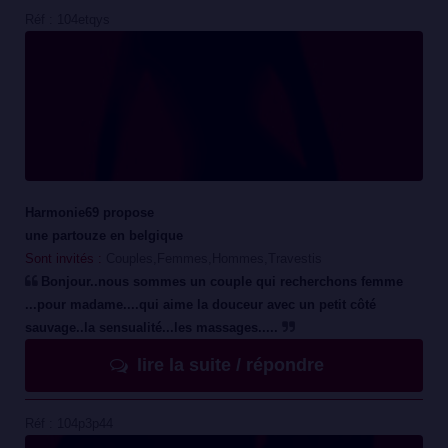
Réf : 104etqys
Harmonie69 propose
une partouze en belgique
Sont invités :
Couples,Femmes,Hommes,Travestis
Bonjour..nous sommes un couple qui recherchons femme
...pour madame....qui aime la douceur avec un petit côté
sauvage..la sensualité...les massages.....
lire la suite / répondre
Réf : 104p3p44