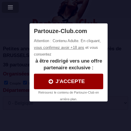
Plans cul et Partouzes
Petites annonces de plans cul et partouzes près de
BRUSSELS
39 partouzes organisées en belgique
Organisées par
Couple
Homme
Femme
Trans
Département :