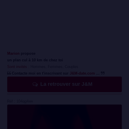
Marion
propose
un plan cul à 10 km de chez toi
Sont invités :
Hommes, Femmes, Couples
Contacte moi en t'inscrivant sur
J&M-date.com
...
La retrouver sur J&M
Réf : 104qg4wv