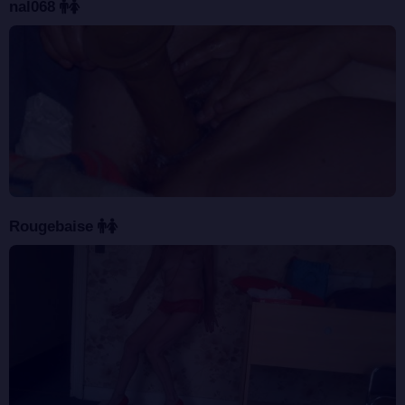
nal068
Rougebaise