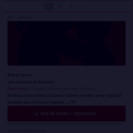
1
2
3
>
Réf : 104tkn7x
Bob propose
une partouze en belgique
Sont invités :
Couples,Femmes,Hommes,Travestis
Nous recherchons plusieurs homme bm/tbm pour madame
pendant que monsieur regarde ....
lire la suite / répondre
Annonce sponsorisée :