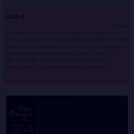
CLUB Z
Belgique
club libertin ouvert à tout type de sexualité. lieu de rendez-vous
incontournable pour les travesties de Belgique et du Nord de la France
et aussi pour leurs admirateurs (4 soirées Tgirls friendly chaque mois).
prix forfaitaire (buffet, boissons à volonté, jacuzzi, sexe) : TV/TS :
20€ - couple : 30€ - homme seul : 60€ bienvenue à tous !!!
Voir les avis (0)
Organiser une rencontre à cet endroit