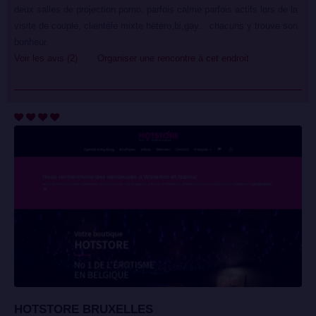
deux salles de projection porno, parfois calme parfois actifs lors de la
visite de couple, clientèle mixte hétéro,bi,gay... chacuns y trouve son
bonheur.
Voir les avis (2)
Organiser une rencontre à cet endroit
HOTSTORE BRUXELLES