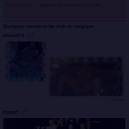
Voir les avis (0)
Organiser une rencontre à cet endroit
Quelques membres du club en belgique :
ellelui071
Charleroi
fcplprf