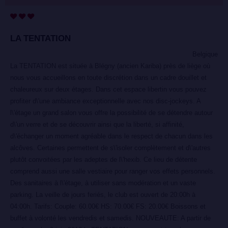
LA TENTATION
Belgique
La TENTATION est située à Blégny (ancien Kariba) près de liège où
nous vous accueillons en toute discrétion dans un cadre douillet et
chaleureux sur deux étages. Dans cet espace libertin vous pouvez
profiter d\'une ambiance exceptionnelle avec nos disc-jockeys. A
l\'étage un grand salon vous offre la possibilité de se détendre autour
d\'un verre et de se découvrir ainsi que la liberté, si affinité,
d\'échanger un moment agréable dans le respect de chacun dans les
alcôves. Certaines permettent de s\'isoler complètement et d\'autres
plutôt convoitées par les adeptes de l\'hexib. Ce lieu de détente
comprend aussi une salle vestiaire pour ranger vos effets personnels.
Des sanitaires à l\'étage, à utiliser sans modération et un vaste
parking. La veille de jours feriés, le club est ouvert de 20:00h à
04:00h. Tarifs: Couple: 60.00€ HS: 70.00€ FS: 20.00€ Boissons et
buffet à volonté les vendredis et samedis. NOUVEAUTE: A partir de