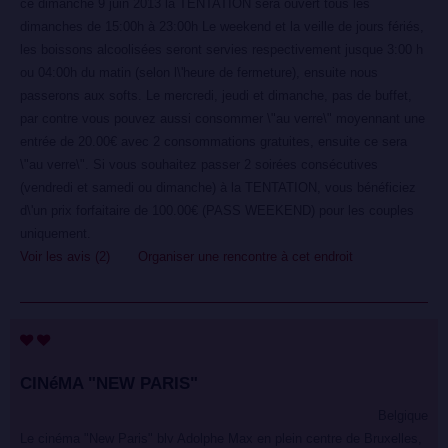
ce dimanche 9 juin 2013 la TENTATION sera ouvert tous les
dimanches de 15:00h à 23:00h Le weekend et la veille de jours fériés,
les boissons alcoolisées seront servies respectivement jusque 3:00 h
ou 04:00h du matin (selon l\'heure de fermeture), ensuite nous
passerons aux softs. Le mercredi, jeudi et dimanche, pas de buffet,
par contre vous pouvez aussi consommer \"au verre\" moyennant une
entrée de 20.00€ avec 2 consommations gratuites, ensuite ce sera
\"au verre\". Si vous souhaitez passer 2 soirées consécutives
(vendredi et samedi ou dimanche) à la TENTATION, vous bénéficiez
d\'un prix forfaitaire de 100.00€ (PASS WEEKEND) pour les couples
uniquement.
Voir les avis (2)
Organiser une rencontre à cet endroit
CINéMA "NEW PARIS"
Belgique
Le cinéma "New Paris" blv Adolphe Max en plein centre de Bruxelles,