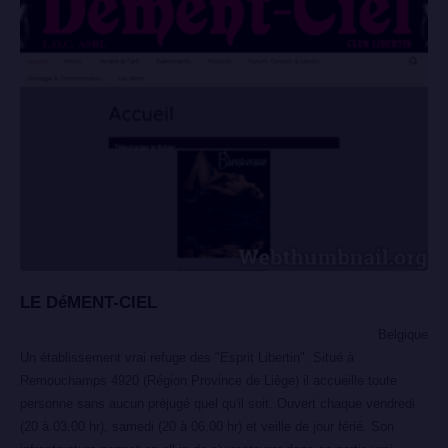
LE DéMENT-CIEL
Belgique
Un établissement vrai refuge des "Esprit Libertin". Situé à
Remouchamps 4920 (Région Province de Liège) il accueille toute
personne sans aucun préjugé quel qu'il soit. Ouvert chaque vendredi
(20 à 03.00 hr), samedi (20 à 06.00 hr) et veille de jour férié. Son