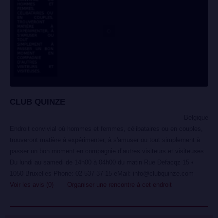
CLUB QUINZE
Belgique
Endroit convivial où hommes et femmes, célibataires ou en couples,
trouveront matière à expérimenter, à s'amuser ou tout simplement à
passer un bon moment en compagnie d’autres visiteurs et visiteuses.
Du lundi au samedi de 14h00 à 04h00 du matin Rue Defacqz 15 •
1050 Bruxelles Phone: 02 537 37 15 eMail: info@clubquinze.com
Voir les avis (0)
Organiser une rencontre à cet endroit