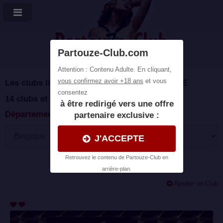
Plans cul et Partouzes
Les clubs libertins échangistes près de
LIEGE
14 clubs et endroits coquins en belgique
Département :
Ajouter un Club