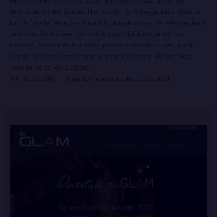
danser et boire des verres, nous préférons les visiteurs libérés
désirant rencontrer d'autres libertins afin d'y échanger leurs idées au
bar, de faire la fête ensemble sur la piste de danse, de mélanger leurs
sens dans les alcôves. Notre plus grand plaisir est de voir nos
convives, satisfait de leur soirée passée en nos murs ainsi que de
voir de nouvelles amitiés naitre entre nos visiteurs. We Both Rue
Thier du Ry 2a, 4671 Blégny
Voir les avis (0)
Organiser une rencontre à cet endroit