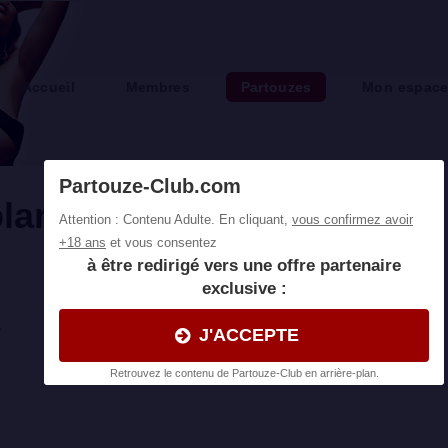
Accueil
Membres
Partouzes
Mon espac
lans cul et partouzes
e