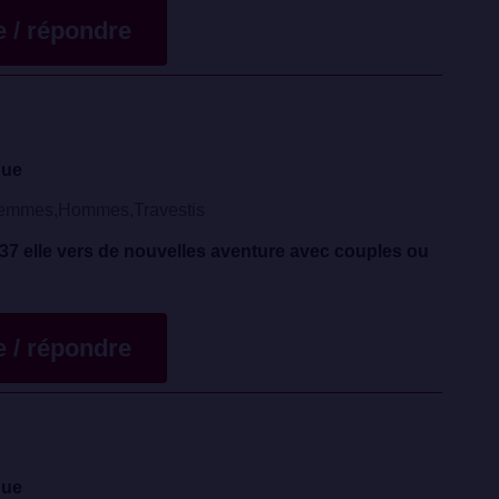
te / répondre
que
emmes,Hommes,Travestis
 37 elle vers de nouvelles aventure avec couples ou
te / répondre
que