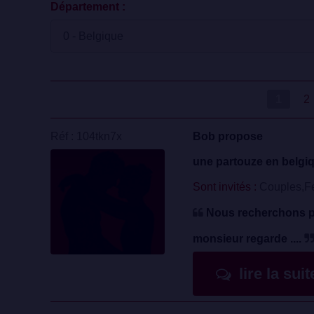
Département :
1
2
Réf : 104tkn7x
Bob propose
une partouze en belgi
Sont invités :
Couples,F
Nous recherchons 
monsieur regarde ....
lire la sui