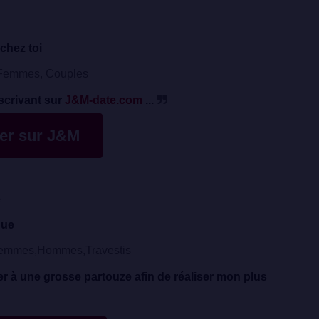
chez toi
emmes, Couples
scrivant sur
J&M-date.com
...
ver sur J&M
e
que
emmes,Hommes,Travestis
er à une grosse partouze afin de réaliser mon plus