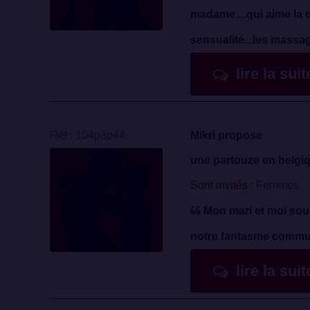
madame....qui aime la 
sensualité...les massag
lire la sui
Réf : 104p3p44
Mikri propose
une partouze en belgi
Sont invités :
Femmes
Mon mari et moi souh
notre fantasme commun
lire la sui