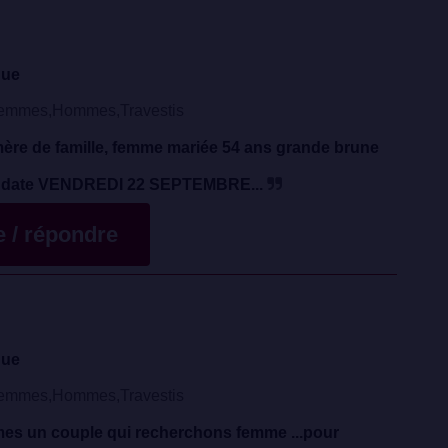
que
emmes,Hommes,Travestis
e de famille, femme mariée 54 ans grande brune
ité date VENDREDI 22 SEPTEMBRE...
te / répondre
que
emmes,Hommes,Travestis
s un couple qui recherchons femme ...pour