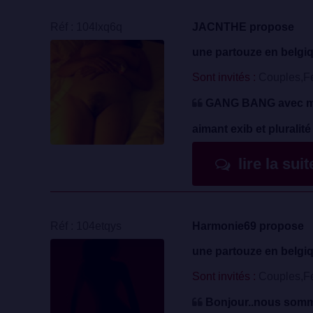
Réf : 104lxq6q
JACNTHE propose
une partouze en belgi
Sont invités :
Couples,F
GANG BANG avec mèr
aimant exib et plural
lire la sui
Réf : 104etqys
Harmonie69 propose
une partouze en belgi
Sont invités :
Couples,F
Bonjour..nous somme