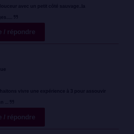
douceur avec un petit côté sauvage..la
es.....
te / répondre
que
aitons vivre une expérience à 3 pour assouvir
 ...
te / répondre