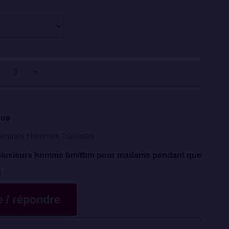
3
>
que
emmes,Hommes,Travestis
plusieurs homme bm/tbm pour madame pendant que
te / répondre