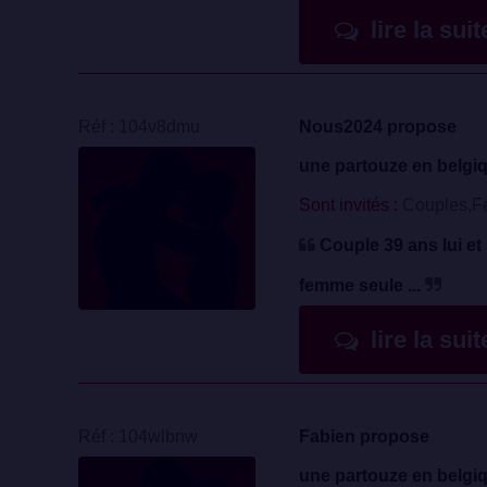
lire la sui
Réf : 104v8dmu
Nous2024 propose
une partouze en belgi
Sont invités :
Couples,F
Couple 39 ans lui et
femme seule ...
lire la sui
Réf : 104wlbnw
Fabien propose
une partouze en belgi