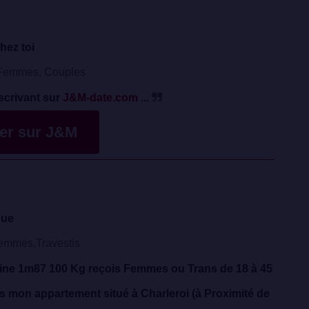
hez toi
emmes, Couples
scrivant sur
J&M-date.com
...
ver sur J&M
que
emmes,Travestis
ine 1m87 100 Kg reçois Femmes ou Trans de 18 à 45
 mon appartement situé à Charleroi (à Proximité de