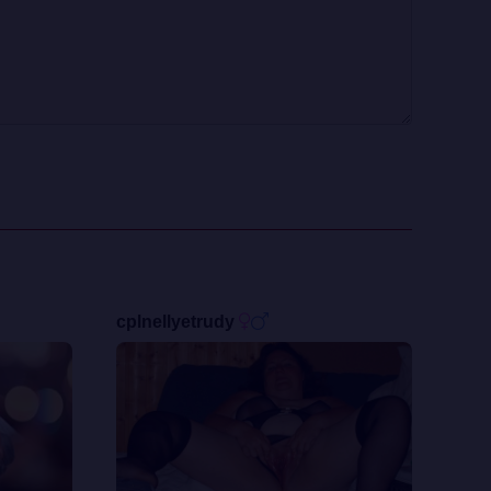
cplnellyetrudy