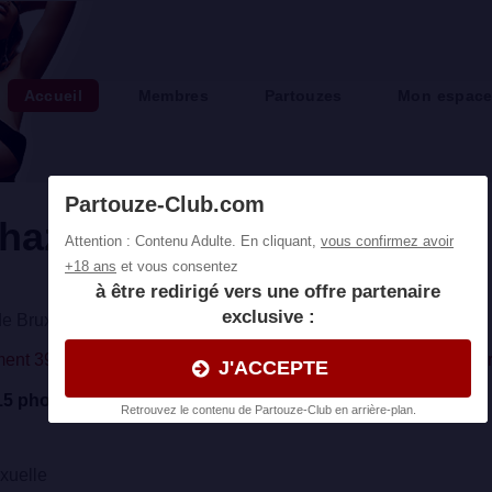
Accueil
Membres
Partouzes
Mon espac
thazarezine
e Bruxelles (Belgique)
ent 39 partouzes organisées près de Bruxelles, cliquez ici pou
15 photo(s)
Les contacter
xuelle