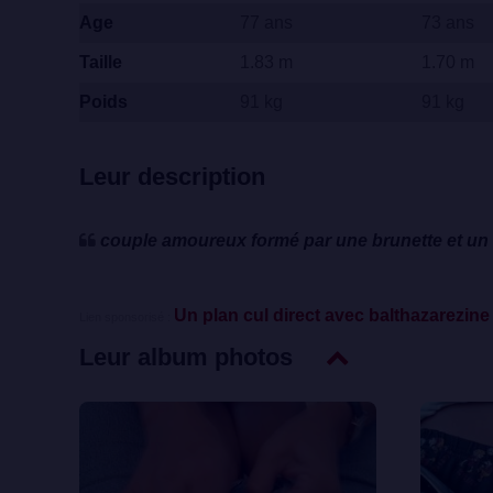
Age
77 ans
73 ans
Taille
1.83 m
1.70 m
Poids
91 kg
91 kg
Leur description
couple amoureux formé par une brunette et un 
Un plan cul direct avec balthazarezine 
Lien sponsorisé :
Leur album photos