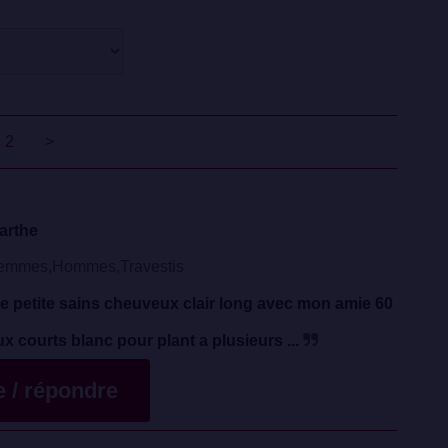
2
>
arthe
emmes,Hommes,Travestis
 petite sains cheuveux clair long avec mon amie 60
 courts blanc pour plant a plusieurs ...
te / répondre