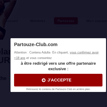
Accueil
Membres
Partouzes
Mon espac
lans cul et partouzes
UR LE MANS
the