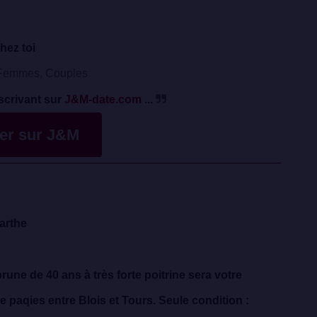
hez toi
emmes, Couples
scrivant sur
J&M-date.com
...
ver sur J&M
arthe
une de 40 ans à très forte poitrine sera votre
 paqies entre Blois et Tours. Seule condition :