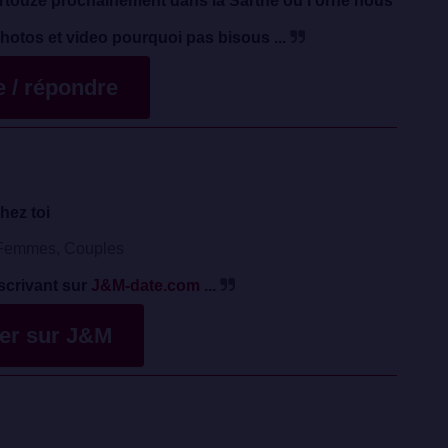
rtouze prochainement dans la Sarthe ou l'orne nous
otos et video pourquoi pas bisous ...
te / répondre
hez toi
emmes, Couples
scrivant sur
J&M-date.com
...
ver sur J&M