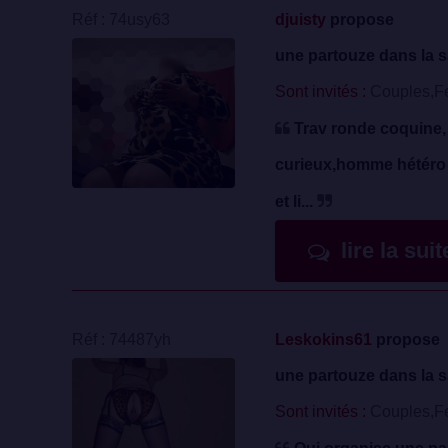
Réf : 74usy63
djuisty
propose
une partouze dans la s
Sont invités :
Couples,F
Trav ronde coquine, 
curieux,homme hétéro où
et li...
lire la sui
Réf : 74487yh
Leskokins61
propose
une partouze dans la s
Sont invités :
Couples,F