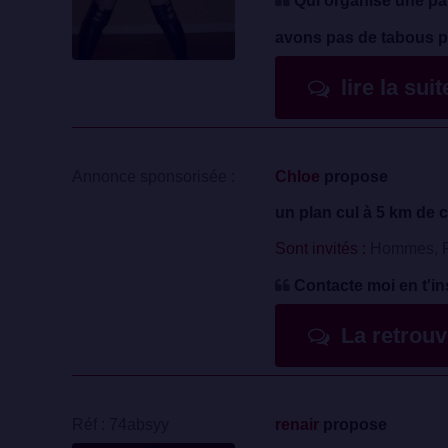
Qui organise une pa
avons pas de tabous ph
lire la sui
Annonce sponsorisée :
Chloe
propose
un plan cul à 5 km de c
Sont invités :
Hommes, F
Contacte moi en t'in
La retrou
Réf : 74absyy
renair
propose