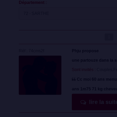
Département :
1
Réf : 74cms2f
Phju propose
une partouze dans la s
Sont invités :
Couples,F
Cc moi 60 ans menue
ans 1m75 71 kg cheveux
lire la sui