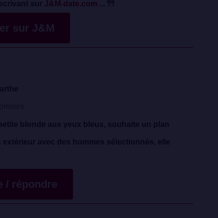
scrivant sur
J&M-date.com
...
ver sur J&M
arthe
Hommes
 petite blonde aux yeux bleus, souhaite un plan
 extérieur avec des hommes sélectionnés, elle
te / répondre