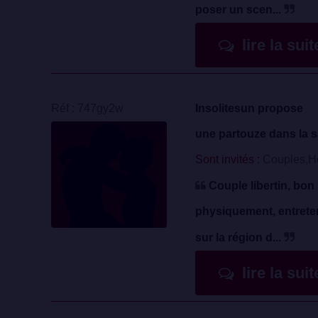
poser un scen...
lire la sui
Réf : 747gy2w
Insolitesun propose
une partouze dans la s
Sont invités :
Couples,
Couple libertin, bon
physiquement, entreten
sur la région d...
lire la sui