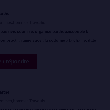
arthe
emmes,Hommes,Travestis
passive, soumise, organise parthouze,couple bi,
 bi actif, j'aime sucer, la sodomie à la chaîne, date
te / répondre
arthe
emmes,Hommes,Travestis