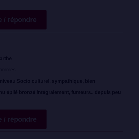
te / répondre
arthe
Hommes
 niveau Socio culturel, sympathique, bien
u épilé bronzé intégralement, fumeurs.. depuis peu
te / répondre